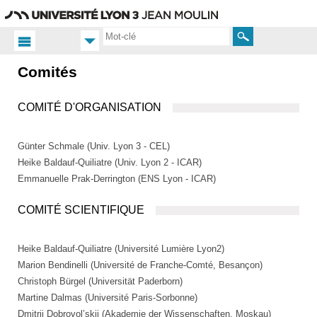
Aller
Navigation
Accès
Connexion
au
directs
contenu
Rechercher
Comités
Accueil
FR
COMITÉ D'ORGANISATION
Comités
Günter Schmale (Univ. Lyon 3 - CEL)
Heike Baldauf-Quiliatre (Univ. Lyon 2 - ICAR)
Emmanuelle Prak-Derrington (ENS Lyon - ICAR)
COMITÉ SCIENTIFIQUE
Heike Baldauf-Quiliatre (Université Lumière Lyon2)
Marion Bendinelli (Université de Franche-Comté, Besançon)
Christoph Bürgel (Universität Paderborn)
Martine Dalmas (Université Paris-Sorbonne)
Dmitrij Dobrovol’skij (Akademie der Wissenschaften, Moskau)